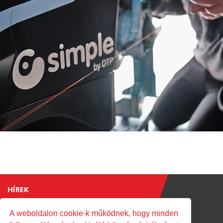
HÍREK
TÖRTÉNET
A weboldalon cookie-k működnek, hogy minden
2017
2018
2019
2020
2021
2022
2023