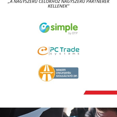
„A NAGYSZERŰ CÉLOKHOZ NAGYSZERŰ PARTNEREK
KELLENEK”