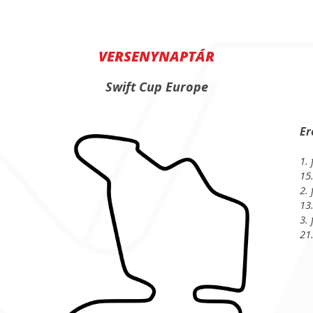
VERSENYNAPTÁR
Swift Cup Europe
Er
1. 
15
2. 
13
3. 
21