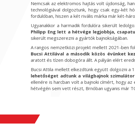
Nemcsak az elektromos hajtás volt újdonság, hanem
technológiával dolgoztunk, hogy csak egy-két hón
fordulóban, hiszen a két rivális márka már két-hár
Ugyanakkor a harmadik fordulóra sikerült ledolgo
Philipp Eng lett a hétvége legjobbja, csapa
sikerült megszerezni a gyártók bajnokságában.
A rangos nemzetközi projekt mellett 2021-ben f
Bucsi Attilával a második közös évünket kez
aratott és tízen dobogóra állt. A pályán elért ere
Bucsi Attila mellett elkezdtünk együtt dolgozni a
lehetőséget adtunk a világbajnok szimuláto
ellenére is harcban volt a bajnoki címért, hogy az
hétvégén sem vett részt, Brnóban ugyanis már TC