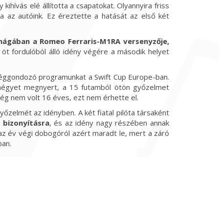
hívás elé állította a csapatokat. Olyannyira friss
ra az autóink. Ez éreztette a hatását az első két
ágában a Romeo Ferraris-M1RA versenyzője,
öt fordulóból álló idény végére a második helyet
séggondozó programunkat a Swift Cup Europe-ban.
négyet megnyert, a 15 futamból ötön győzelmet
még nem volt 16 éves, ezt nem érhette el.
őzelmét az idényben. A két fiatal pilóta társaként
 bizonyításra
, és az idény nagy részében annak
l az év végi dobogóról azért maradt le, mert a záró
ban.