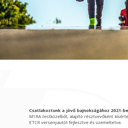
Csatlakoztunk a jövő bajnokságához 2021-be
M1RA testközelből, alapító résztvevőként kísérte
ETCR versenyautót fejlesztve és üzemeltetve.