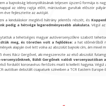
 a bajnokság lebonyolításának teljesen újszerű formája is nagy ki
appal az idény rajtja előtt, márciusban gurultak először pályá
om éve fejlesztette az autóját.
zni a kiinduláskor meglévő hátrány jelentős részét, és
Koppenh
tunk pedig a hétvége legeredményesebb alakulata.
Végül az 
olytattuk a tehetséges magyar autóversenyzőkre szabott tehet
dtük meg, és töretlen volt a fejlődése:
a hat időmérőből 
dmények alapján övé lett volna az abszolút bajnoki cím, ám mivel 
 15 éves Rácz Gergővel, aki megszerezte az első abszolút futamgy
r-versenyzőnknek, Báldi Gergőnek valódi versenyautóban a
 első fordulót koronavírus-fertőzés miatt ki kellett hagynia. Végü
R-autóban debütált csapatunk színeiben a TCR Eastern Europe-