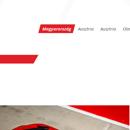
Magyarország
Ausztria
Ausztria
Ola